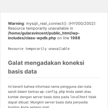
Warning
: mysqli_real_connect(): (HY000/2002):
Resource temporarily unavailable in
/home/gularavincent/public_html/wp-
includes/class-wpdb.php
on line
1988
Resource temporarily unavailable
Galat mengadakan koneksi
basis data
Ini berarti bahwa informasi nama pengguna dan kata
sandi dalam berkas
Anda salah atau
wp-config.php
kontak dengan server basis data pada
tidak
localhost
dapat dibuat. Mungkin server basis data penyedia
hosting Anda sedang mati.