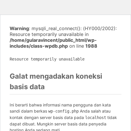
Warning
: mysqli_real_connect(): (HY000/2002):
Resource temporarily unavailable in
/home/gularavincent/public_html/wp-
includes/class-wpdb.php
on line
1988
Resource temporarily unavailable
Galat mengadakan koneksi
basis data
Ini berarti bahwa informasi nama pengguna dan kata
sandi dalam berkas
Anda salah atau
wp-config.php
kontak dengan server basis data pada
tidak
localhost
dapat dibuat. Mungkin server basis data penyedia
hosting Anda sedang mati.