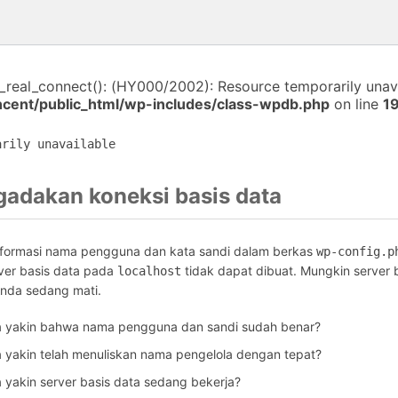
i_real_connect(): (HY000/2002): Resource temporarily unava
ncent/public_html/wp-includes/class-wpdb.php
on line
1
arily unavailable
gadakan koneksi basis data
informasi nama pengguna dan kata sandi dalam berkas
wp-config.p
ver basis data pada
tidak dapat dibuat. Mungkin server 
localhost
Anda sedang mati.
 yakin bahwa nama pengguna dan sandi sudah benar?
yakin telah menuliskan nama pengelola dengan tepat?
yakin server basis data sedang bekerja?