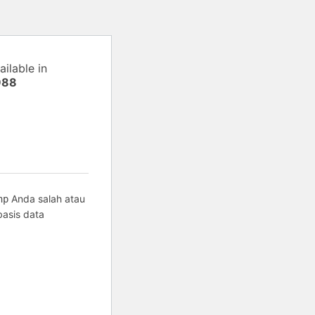
ilable in
988
Anda salah atau
hp
basis data