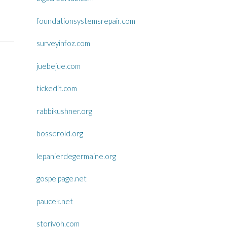
foundationsystemsrepair.com
surveyinfoz.com
juebejue.com
tickedit.com
rabbikushner.org
bossdroid.org
lepanierdegermaine.org
gospelpage.net
paucek.net
storiyoh.com