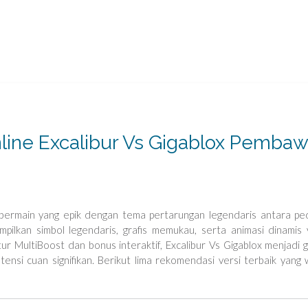
ine Excalibur Vs Gigablox Pemba
bermain yang epik dengan tema pertarungan legendaris antara pe
pilkan simbol legendaris, grafis memukau, serta animasi dinamis
ur MultiBoost dan bonus interaktif, Excalibur Vs Gigablox menjadi
nsi cuan signifikan. Berikut lima rekomendasi versi terbaik yang 