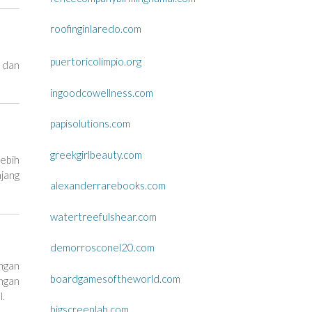
roofinginlaredo.com
puertoricolimpio.org
l dan
ingoodcowellness.com
papisolutions.com
greekgirlbeauty.com
lebih
njang
alexanderrarebooks.com
watertreefulshear.com
demorrosconel20.com
ngan
boardgamesoftheworld.com
engan
l.
bigscreenlab.com