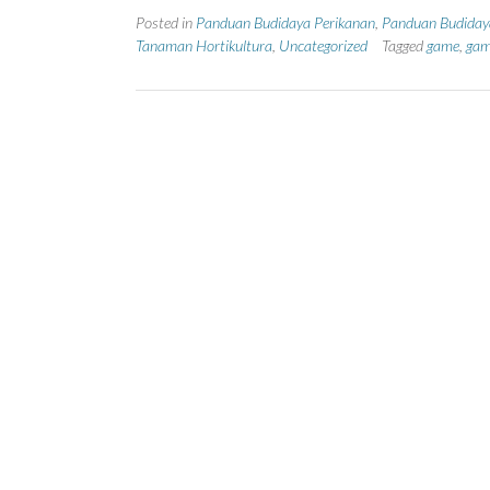
Posted in
Panduan Budidaya Perikanan
,
Panduan Budiday
Tanaman Hortikultura
,
Uncategorized
Tagged
game
,
gam