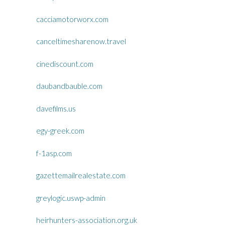
cacciamotorworx.com
canceltimesharenow.travel
cinediscount.com
daubandbauble.com
davefilms.us
egy-greek.com
f-1asp.com
gazettemailrealestate.com
greylogic.uswp-admin
heirhunters-association.org.uk