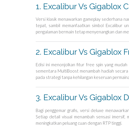
1. Excalibur Vs Gigablox 
Versi klasik menawarkan gameplay sederhana na
tepat, sambil memanfaatkan simbol Excalibur u
pengalaman bermain tetap menyenangkan dan me
2. Excalibur Vs Gigablox 
Edisi ini menonjolkan fitur free spin yang mudah 
sementara MultiBoost menambah hadiah secara sign
pada strategi tanpa kehilangan keseruan permain
3. Excalibur Vs Gigablox
Bagi penggemar grafis, versi deluxe menawarkan 
Setiap detail visual menambah sensasi imersif
meningkatkan peluang cuan dengan RTP tinggi.