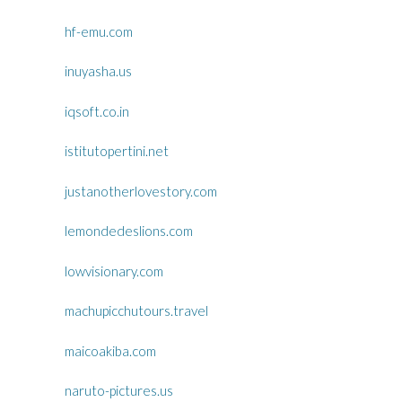
hf-emu.com
inuyasha.us
iqsoft.co.in
istitutopertini.net
justanotherlovestory.com
lemondedeslions.com
lowvisionary.com
machupicchutours.travel
maicoakiba.com
naruto-pictures.us