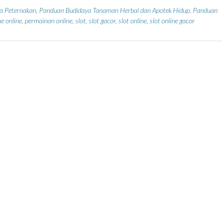
a Peternakan
,
Panduan Budidaya Tanaman Herbal dan Apotek Hidup
,
Panduan
e online
,
permainan online
,
slot
,
slot gacor
,
slot online
,
slot online gacor