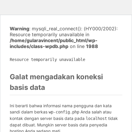
Warning
: mysqli_real_connect(): (HY000/2002):
Resource temporarily unavailable in
/home/gularavincent/public_html/wp-
includes/class-wpdb.php
on line
1988
Resource temporarily unavailable
Galat mengadakan koneksi
basis data
Ini berarti bahwa informasi nama pengguna dan kata
sandi dalam berkas
Anda salah atau
wp-config.php
kontak dengan server basis data pada
tidak
localhost
dapat dibuat. Mungkin server basis data penyedia
hosting Anda sedang mati.